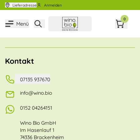
Zum Inhalt springen
Lieferadresse
Anmelden
0
Menü
Kontakt
07135 937670
info@wino.bio
0152 04264151
Wino Bio GmbH
Im Hasenlauf 1
74336 Brackenheim