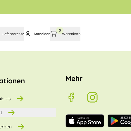
0
Lieferadresse
Anmelden
Warenkorb
Mehr
ationen
iert's
t
erben