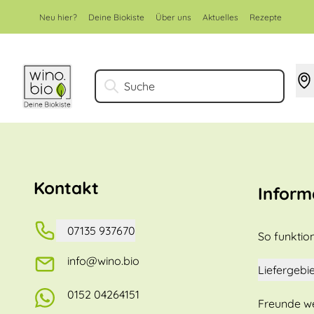
Zum Inhalt springen
Neu hier?
Deine Biokiste
Über uns
Aktuelles
Rezepte
Suche
Kontakt
Inform
07135 937670
So funktion
info@wino.bio
Liefergebie
0152 04264151
Freunde w