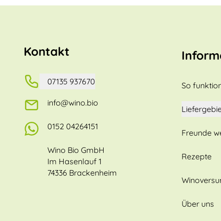
Kontakt
Inform
07135 937670
So funktion
info@wino.bio
Liefergebie
0152 04264151
Freunde w
Wino Bio GmbH
Rezepte
Im Hasenlauf 1
74336 Brackenheim
Winovers
Über uns