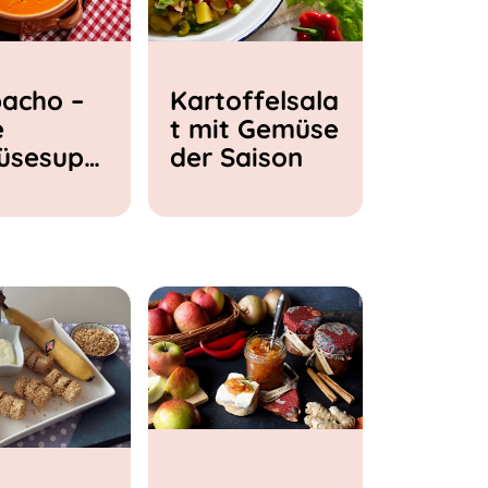
acho –
Kartoffelsala
e
t mit Gemüse
üsesupp
der Saison