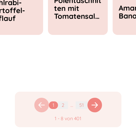
Polentaschnit
hlrabi-
Amar
ten mit
rtoffel-
Ban
Tomatensala
flauf
t & Feta
1
2
...
51
1
-
8
von
401