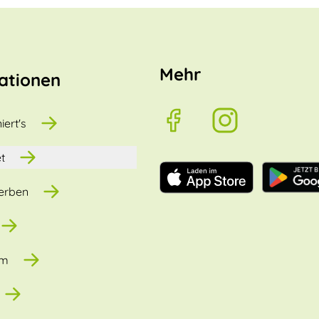
Mehr
ationen
iert's
t
erben
um