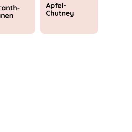
Apfel-
anth-
Chutney
anen