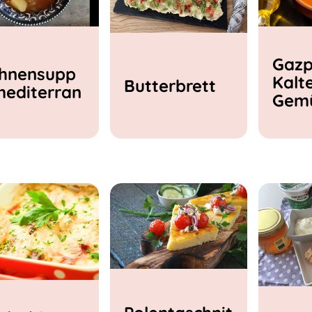
Gazp
hnensupp
Kalt
Butterbrett
mediterran
Gem
e