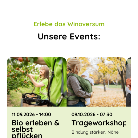
Erlebe das Winoversum
Unsere Events:
11.09.2026
- 14:00
09.10.2026
- 07:30
30
Bio erleben &
Trageworkshop
K
selbst
P
Bindung stärken, Nähe
pflücken