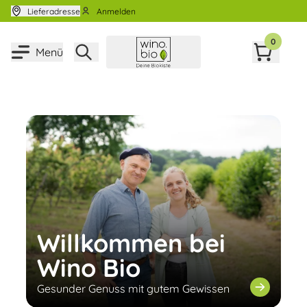
Zum Inhalt springen
Lieferadresse
Anmelden
0
Menü
Willkommen bei
Wino Bio
Gesunder Genuss mit gutem Gewissen