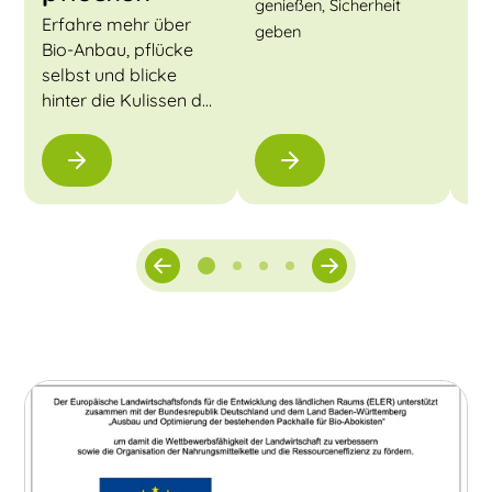
Her
genießen, Sicherheit
Erfahre mehr über
geben
Bio-Anbau, pflücke
selbst und blicke
hinter die Kulissen der
Biokiste.