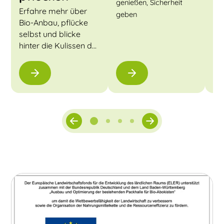
Her
genießen, Sicherheit
Erfahre mehr über
geben
Bio-Anbau, pflücke
selbst und blicke
hinter die Kulissen der
Biokiste.