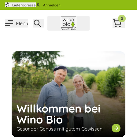
Zum Inhalt springen
Lieferadresse
Anmelden
0
Menü
Willkommen bei
Wino Bio
Gesunder Genuss mit gutem Gewissen