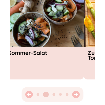
Zucchini-Frittata mit
Gazpach
Tomaten-Topping
Gemüse