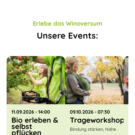
Erlebe das Winoversum
Unsere Events:
11.09.2026
- 14:00
09.10.2026
- 07:30
30
Bio erleben &
Trageworkshop
K
selbst
P
Bindung stärken, Nähe
pflücken