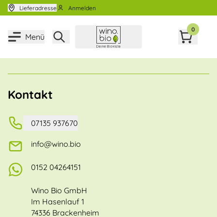
Zum Inhalt springen
Lieferadresse
Anmelden
0
Menü
Kontakt
07135 937670
info@wino.bio
0152 04264151
Wino Bio GmbH
Im Hasenlauf 1
74336 Brackenheim