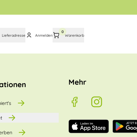
0
Lieferadresse
Anmelden
Warenkorb
Mehr
ationen
iert's
t
erben