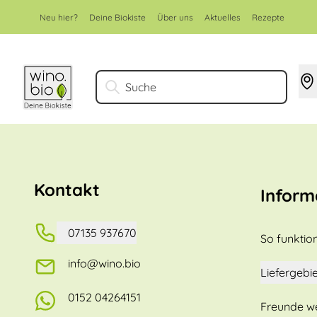
Zum Inhalt springen
Neu hier?
Deine Biokiste
Über uns
Aktuelles
Rezepte
Suche
Kontakt
Inform
07135 937670
So funktion
info@wino.bio
Liefergebie
0152 04264151
Freunde w