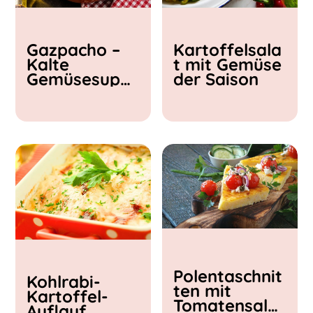
Kochzeit
Gazpacho –
Kartoffelsala
< 15 min
Kalte
t mit Gemüse
15 - 30 min
Gemüsesupp
der Saison
30 - 60 min
e
Polentaschnit
Kohlrabi-
ten mit
Kartoffel-
Tomatensalat
Auflauf