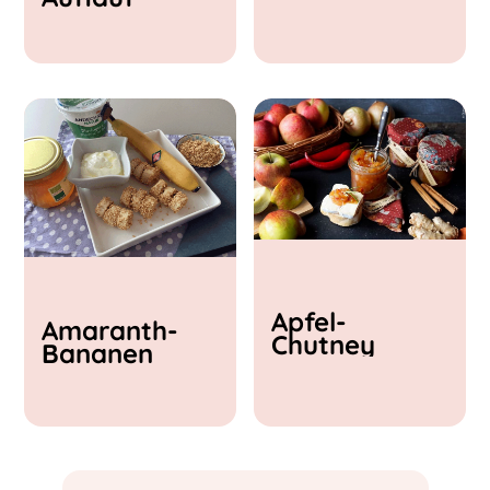
& Feta
Apfel-
Amaranth-
Chutney
Bananen