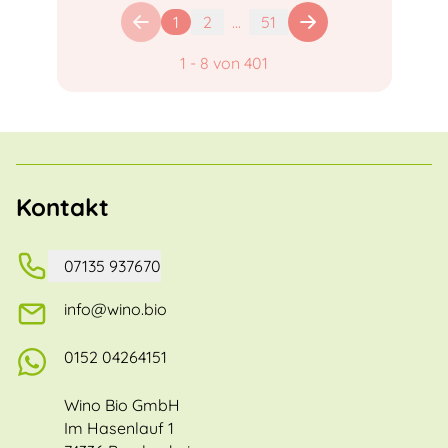
1
2
...
51
1
-
8
von
401
Kontakt
07135 937670
info@wino.bio
0152 04264151
Wino Bio GmbH
Im Hasenlauf 1