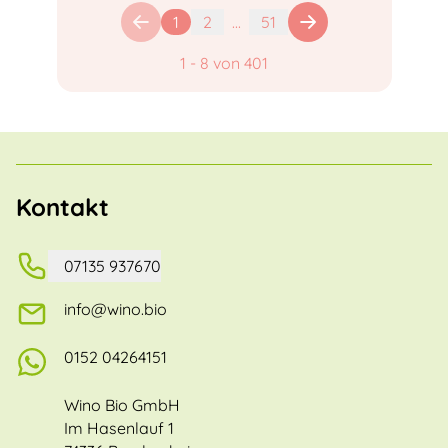
1
2
...
51
1
-
8
von
401
Kontakt
07135 937670
info@wino.bio
0152 04264151
Wino Bio GmbH
Im Hasenlauf 1