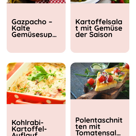
Kochzeit
Gazpacho –
Kartoffelsala
< 15 min
Kalte
t mit Gemüse
15 - 30 min
Gemüsesupp
der Saison
30 - 60 min
e
Polentaschnit
Kohlrabi-
ten mit
Kartoffel-
Tomatensalat
Auflauf