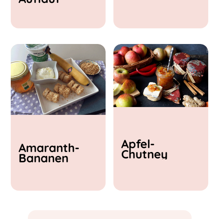
& Feta
Apfel-
Amaranth-
Chutney
Bananen