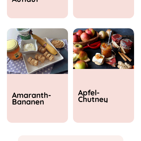
& Feta
Apfel-
Amaranth-
Chutney
Bananen