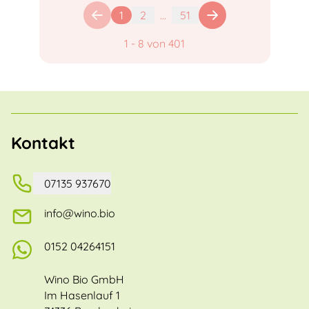
1
2
...
51
1
-
8
von
401
Kontakt
07135 937670
info@wino.bio
0152 04264151
Wino Bio GmbH
Im Hasenlauf 1