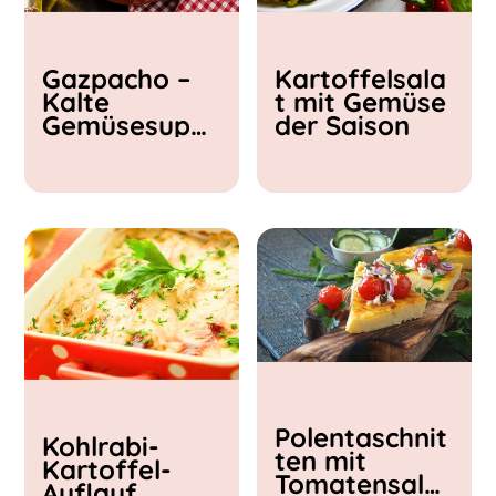
Kochzeit
Gazpacho –
Kartoffelsala
< 15 min
Kalte
t mit Gemüse
15 - 30 min
Gemüsesupp
der Saison
30 - 60 min
e
Polentaschnit
Kohlrabi-
ten mit
Kartoffel-
Tomatensalat
Auflauf