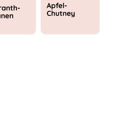
Apfel-
anth-
Chutney
anen