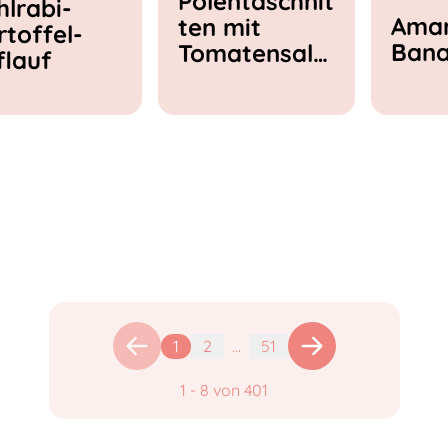
Polentaschnit
hlrabi-
Amar
ten mit
rtoffel-
Ban
Tomatensala
flauf
t & Feta
1
2
...
51
1
-
8
von
401