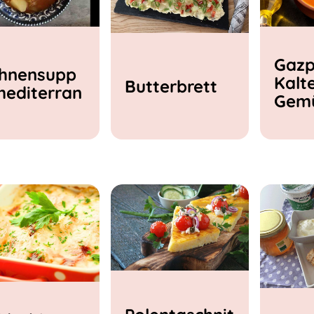
Gazp
hnensupp
Kalt
Butterbrett
mediterran
Gem
e