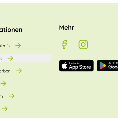
Mehr
ationen
iert's
t
erben
um