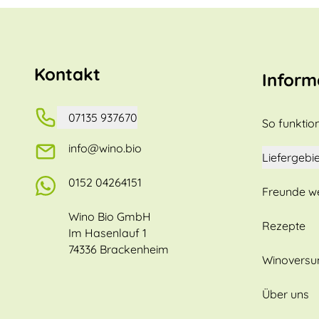
Kontakt
Inform
07135 937670
So funktion
info@wino.bio
Liefergebie
0152 04264151
Freunde w
Wino Bio GmbH
Rezepte
Im Hasenlauf 1
74336 Brackenheim
Winovers
Über uns