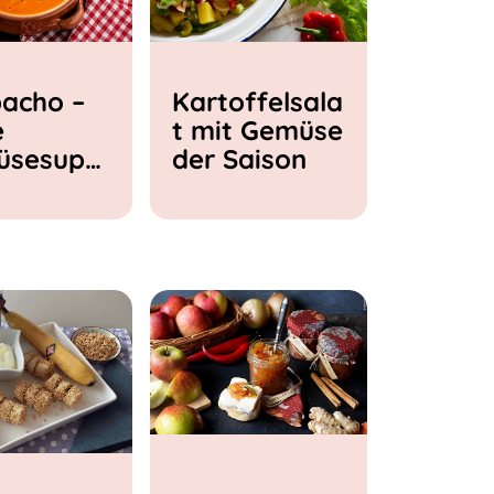
acho –
Kartoffelsala
e
t mit Gemüse
üsesupp
der Saison