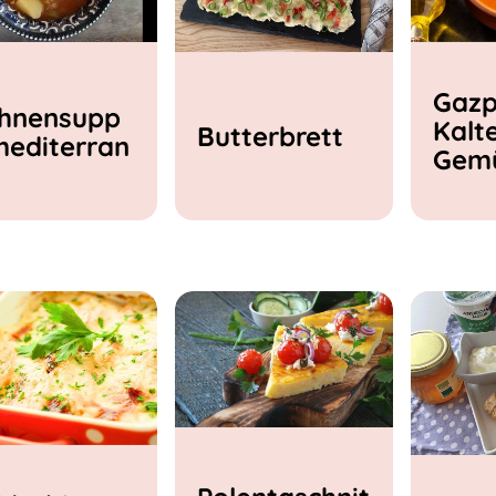
Gazp
hnensupp
Kalt
Butterbrett
mediterran
Gem
e