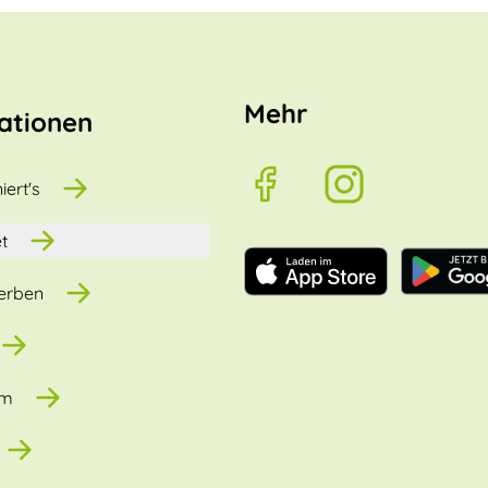
Mehr
ationen
iert's
t
erben
um