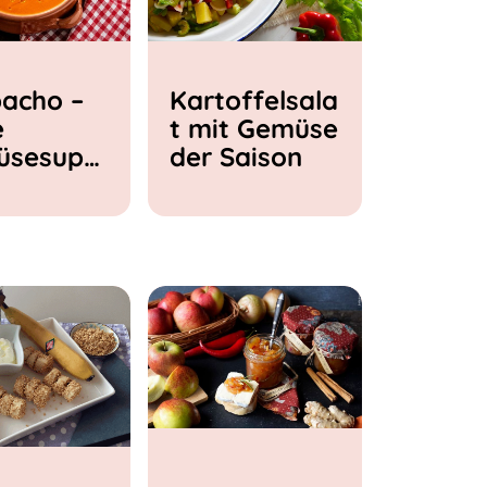
acho –
Kartoffelsala
e
t mit Gemüse
üsesupp
der Saison