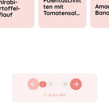
Polentaschnit
hlrabi-
Amar
ten mit
rtoffel-
Ban
Tomatensala
flauf
t & Feta
1
2
...
51
1
-
8
von
401