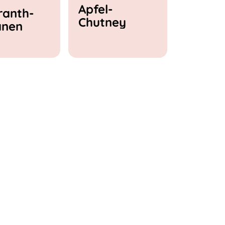
Apfel-
anth-
Chutney
anen