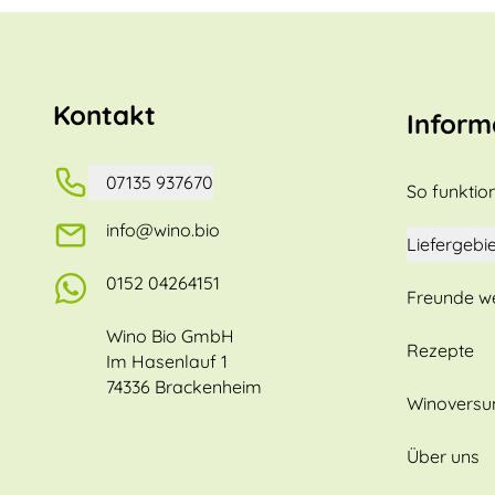
Kontakt
Inform
07135 937670
So funktion
info@wino.bio
Liefergebie
0152 04264151
Freunde w
Wino Bio GmbH
Rezepte
Im Hasenlauf 1
74336 Brackenheim
Winovers
Über uns