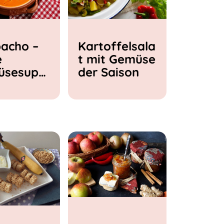
acho –
Kartoffelsala
e
t mit Gemüse
üsesupp
der Saison