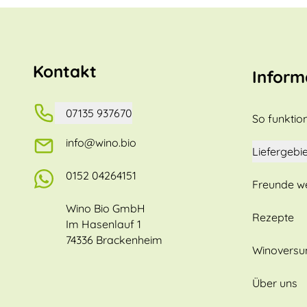
Kontakt
Inform
07135 937670
So funktion
info@wino.bio
Liefergebie
0152 04264151
Freunde w
Wino Bio GmbH
Rezepte
Im Hasenlauf 1
74336 Brackenheim
Winovers
Über uns