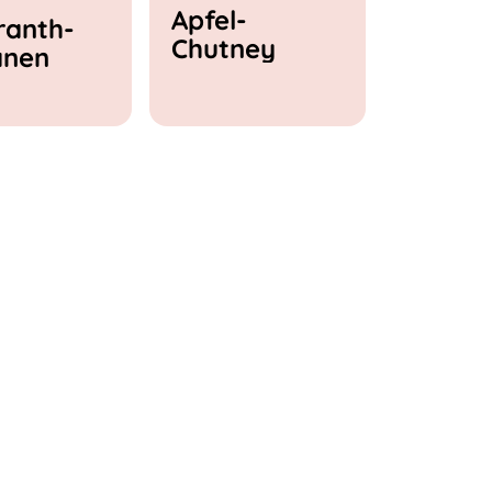
Apfel-
anth-
Chutney
anen