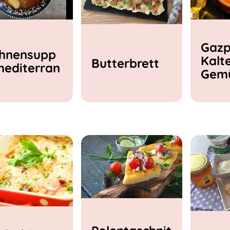
Gazp
hnensupp
Kalt
Butterbrett
mediterran
Gem
e