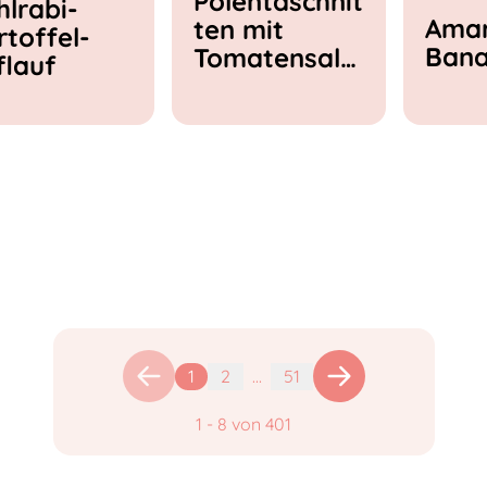
Polentaschnit
hlrabi-
Amar
ten mit
rtoffel-
Ban
Tomatensala
flauf
t & Feta
1
2
...
51
1
-
8
von
401