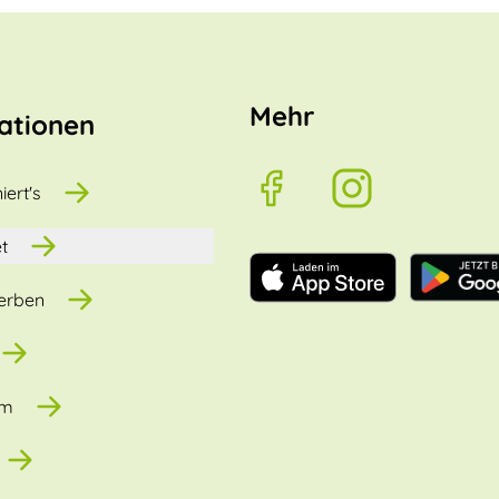
Mehr
ationen
iert's
t
erben
um