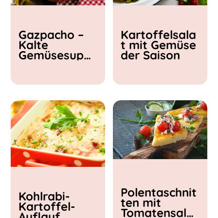
Kochzeit
Gazpacho –
Kartoffelsala
< 15 min
Kalte
t mit Gemüse
15 - 30 min
Gemüsesupp
der Saison
30 - 60 min
e
Polentaschnit
Kohlrabi-
ten mit
Kartoffel-
Tomatensalat
Auflauf