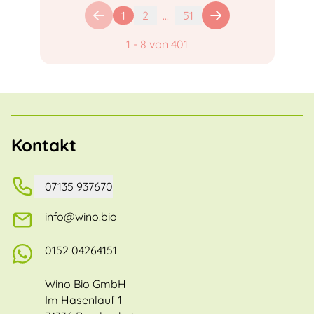
1
2
...
51
1
-
8
von
401
Kontakt
07135 937670
info@wino.bio
0152 04264151
Wino Bio GmbH
Im Hasenlauf 1