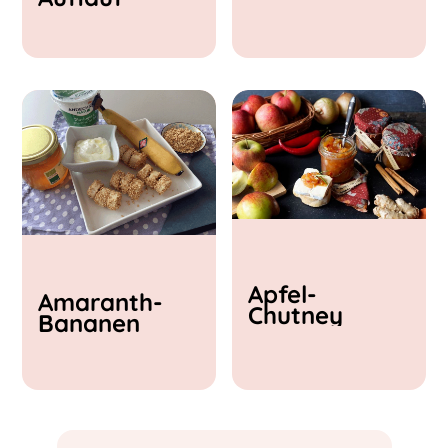
& Feta
Apfel-
Amaranth-
Chutney
Bananen