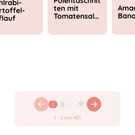
Polentaschnit
hlrabi-
Amar
ten mit
rtoffel-
Ban
Tomatensala
flauf
t & Feta
1
2
...
51
1
-
8
von
401