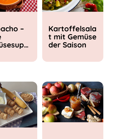
acho –
Kartoffelsala
e
t mit Gemüse
üsesupp
der Saison