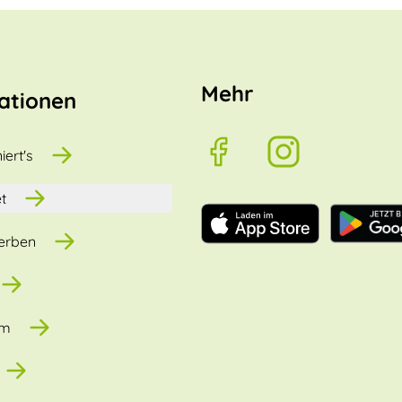
Mehr
ationen
iert's
t
erben
um