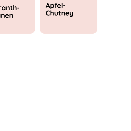
Apfel-
anth-
Chutney
anen