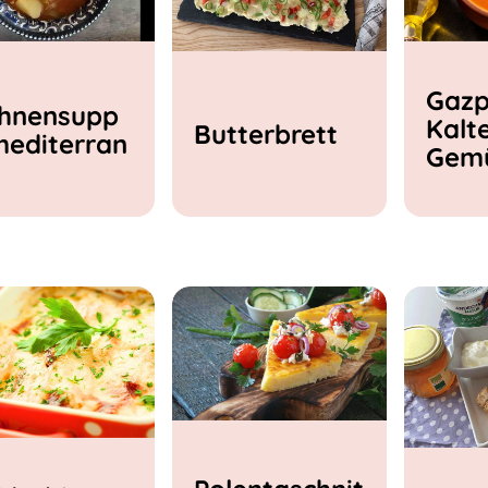
Gazp
hnensupp
Kalt
Butterbrett
mediterran
Gem
e