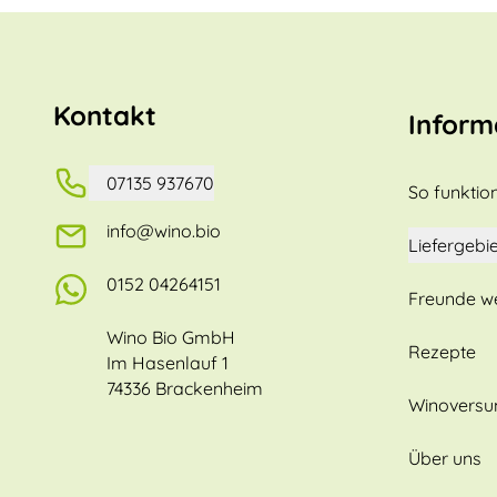
Kontakt
Inform
07135 937670
So funktion
info@wino.bio
Liefergebie
0152 04264151
Freunde w
Wino Bio GmbH
Rezepte
Im Hasenlauf 1
74336 Brackenheim
Winovers
Über uns