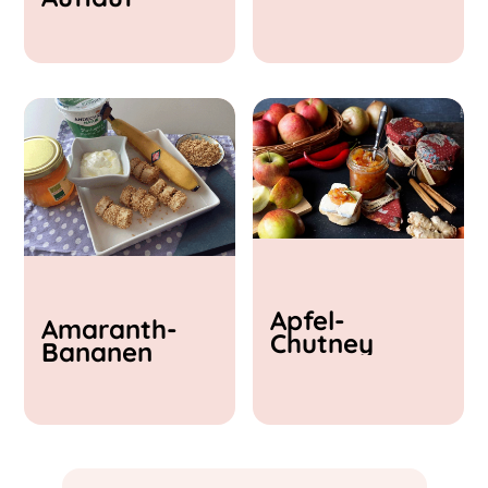
& Feta
Apfel-
Amaranth-
Chutney
Bananen