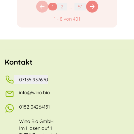
1
2
...
51
1
-
8
von
401
Kontakt
07135 937670
info@wino.bio
0152 04264151
Wino Bio GmbH
Im Hasenlauf 1