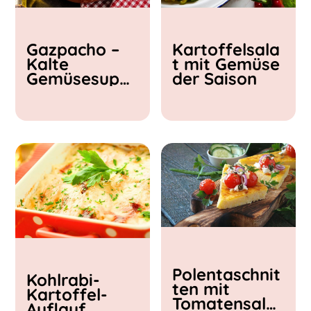
Kochzeit
Gazpacho –
Kartoffelsala
< 15 min
Kalte
t mit Gemüse
15 - 30 min
Gemüsesupp
der Saison
30 - 60 min
e
Polentaschnit
Kohlrabi-
ten mit
Kartoffel-
Tomatensalat
Auflauf