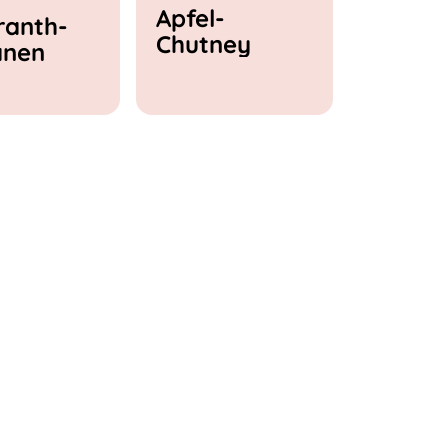
Apfel-
anth-
Chutney
anen