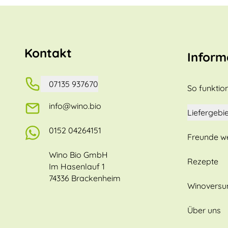
Kontakt
Inform
07135 937670
So funktion
info@wino.bio
Liefergebie
0152 04264151
Freunde w
Wino Bio GmbH
Rezepte
Im Hasenlauf 1
74336 Brackenheim
Winovers
Über uns