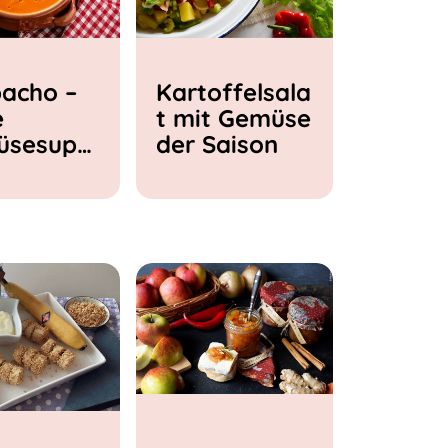
acho –
Kartoffelsala
e
t mit Gemüse
üsesupp
der Saison