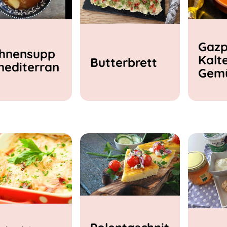
Gazp
hnensupp
Kalt
Butterbrett
mediterran
Gem
e