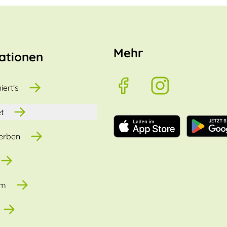
Mehr
ationen
iert's
t
erben
um