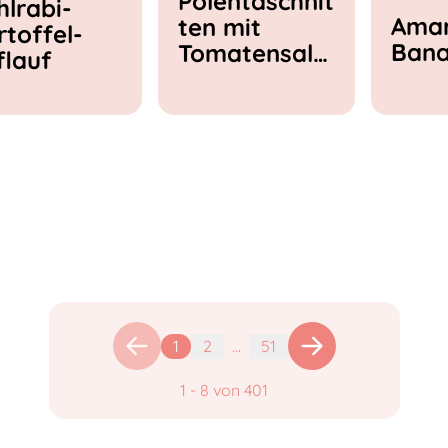
Polentaschnit
hlrabi-
Amar
ten mit
rtoffel-
Ban
Tomatensala
flauf
t & Feta
1
2
...
51
1
-
8
von
401