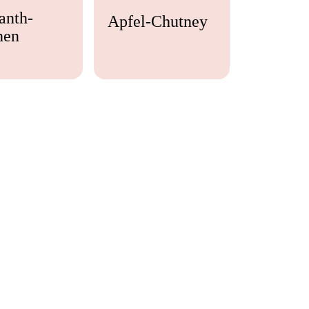
anth-
Apfel-Chutney
nen