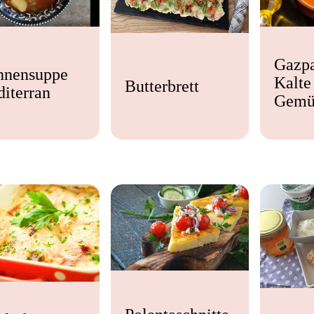
Gazp
hnensuppe
Kalte
Butterbrett
iterran
Gemü