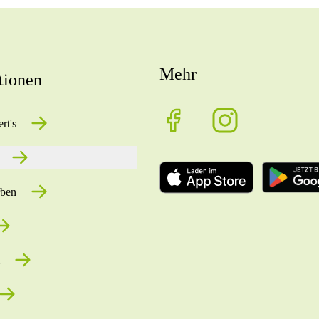
Mehr
tionen
rt's
rben