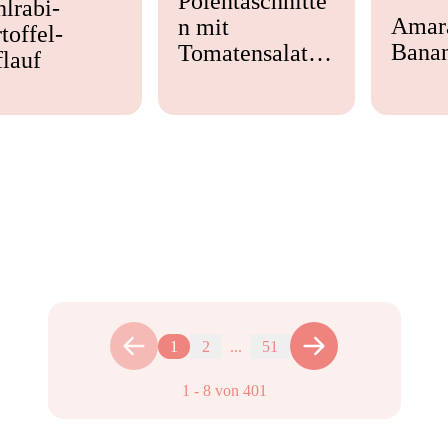
Polentaschnitte
lrabi-
Amar
n mit
toffel-
Bana
Tomatensalat &
lauf
Feta
1
2
...
51
1
-
8
von
401