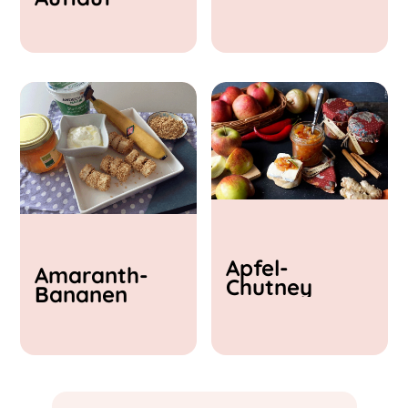
& Feta
Apfel-
Amaranth-
Chutney
Bananen