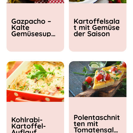
Kochzeit
Gazpacho –
Kartoffelsala
< 15 min
Kalte
t mit Gemüse
15 - 30 min
Gemüsesupp
der Saison
30 - 60 min
e
Polentaschnit
Kohlrabi-
ten mit
Kartoffel-
Tomatensalat
Auflauf