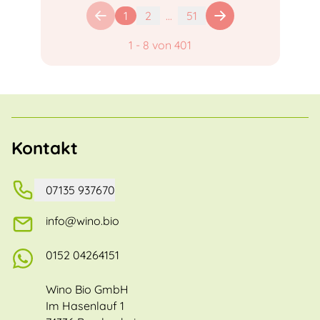
1
2
...
51
1
-
8
von
401
Kontakt
07135 937670
info@wino.bio
0152 04264151
Wino Bio GmbH
Im Hasenlauf 1