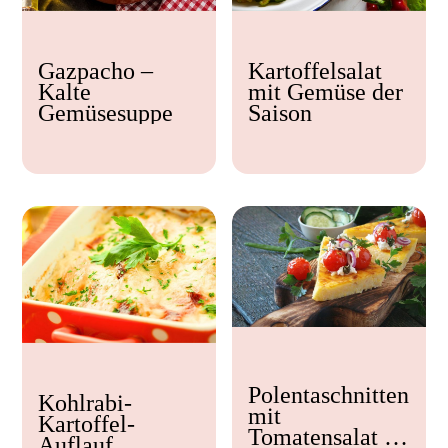
Kochzeit
Gazpacho –
Kartoffelsalat
< 15 min
Kalte
mit Gemüse der
15 - 30 min
Gemüsesuppe
Saison
30 - 60 min
Polentaschnitten
Kohlrabi-
mit
Kartoffel-
Tomatensalat &
Auflauf