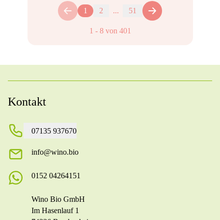
1
2
...
51
1
-
8
von
401
Kontakt
07135 937670
info@wino.bio
0152 04264151
Wino Bio GmbH
Im Hasenlauf 1