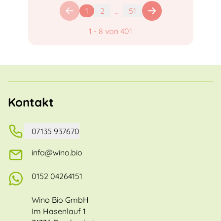
1
2
...
51
1
-
8
von
401
Kontakt
07135 937670
info@wino.bio
0152 04264151
Wino Bio GmbH
Im Hasenlauf 1