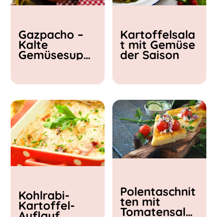
Kochzeit
Gazpacho –
Kartoffelsala
< 15 min
Kalte
t mit Gemüse
15 - 30 min
Gemüsesupp
der Saison
30 - 60 min
e
Polentaschnit
Kohlrabi-
ten mit
Kartoffel-
Tomatensalat
Auflauf