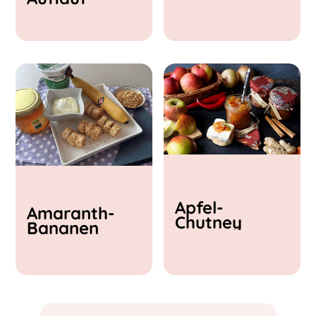
& Feta
Apfel-
Amaranth-
Chutney
Bananen