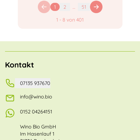
1
2
...
51
1
-
8
von
401
Kontakt
07135 937670
info@wino.bio
0152 04264151
Wino Bio GmbH
Im Hasenlauf 1