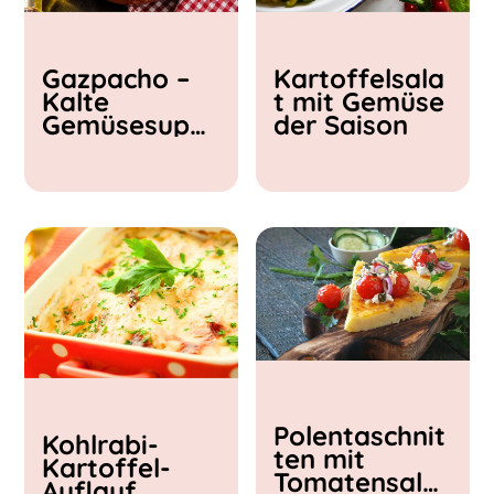
Kochzeit
Gazpacho –
Kartoffelsala
< 15 min
Kalte
t mit Gemüse
15 - 30 min
Gemüsesupp
der Saison
30 - 60 min
e
Polentaschnit
Kohlrabi-
ten mit
Kartoffel-
Tomatensalat
Auflauf