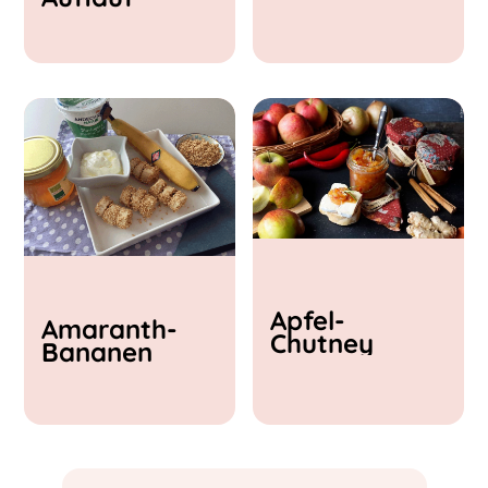
& Feta
Apfel-
Amaranth-
Chutney
Bananen