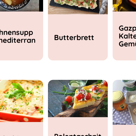
Gazp
hnensupp
Kalt
Butterbrett
mediterran
Gem
e