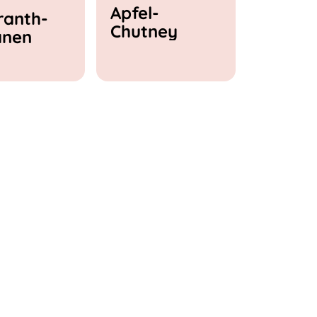
Apfel-
anth-
Chutney
anen