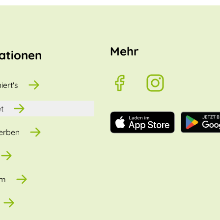
Mehr
ationen
iert's
t
erben
um