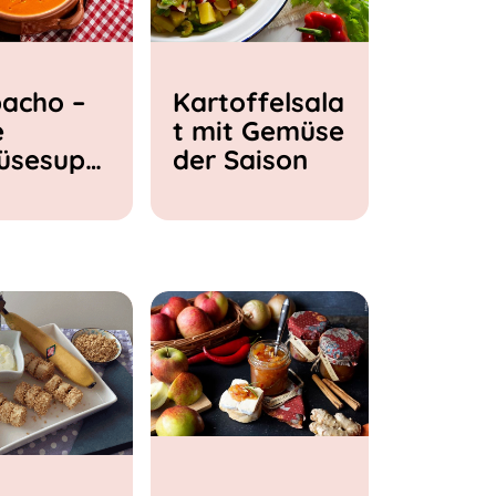
acho –
Kartoffelsala
e
t mit Gemüse
üsesupp
der Saison