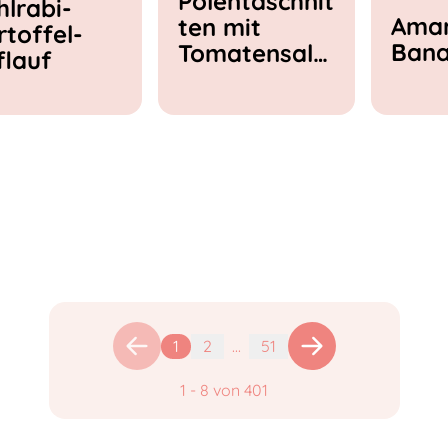
Polentaschnit
hlrabi-
Amar
ten mit
rtoffel-
Ban
Tomatensala
flauf
t & Feta
1
2
...
51
1
-
8
von
401