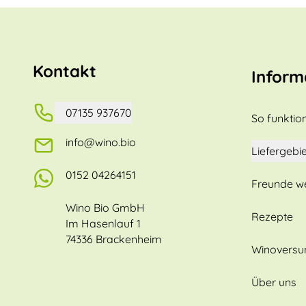
Kontakt
Inform
07135 937670
So funktion
info@wino.bio
Liefergebie
0152 04264151
Freunde w
Wino Bio GmbH
Rezepte
Im Hasenlauf 1
74336 Brackenheim
Winovers
Über uns