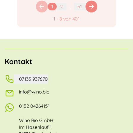
1
2
...
51
1
-
8
von
401
Kontakt
07135 937670
info@wino.bio
0152 04264151
Wino Bio GmbH
Im Hasenlauf 1