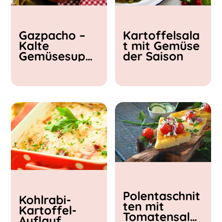
Kochzeit
Gazpacho –
Kartoffelsala
< 15 min
Kalte
t mit Gemüse
15 - 30 min
Gemüsesupp
der Saison
30 - 60 min
e
Polentaschnit
Kohlrabi-
ten mit
Kartoffel-
Tomatensalat
Auflauf