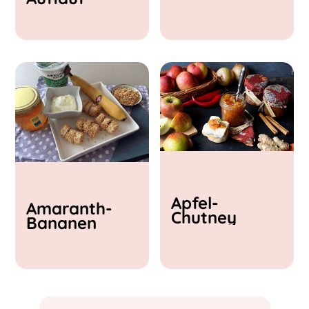
& Feta
Apfel-
Amaranth-
Chutney
Bananen