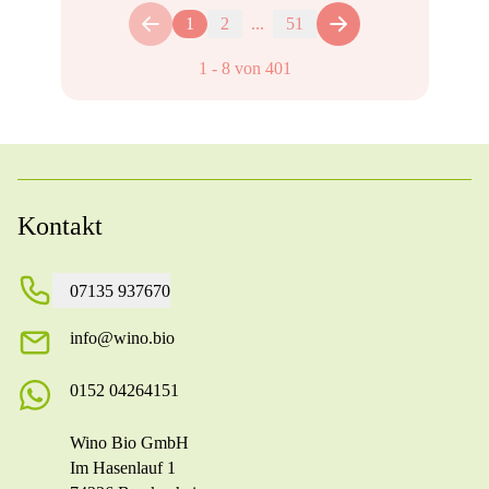
1
2
...
51
1
-
8
von
401
Kontakt
07135 937670
info@wino.bio
0152 04264151
Wino Bio GmbH
Im Hasenlauf 1