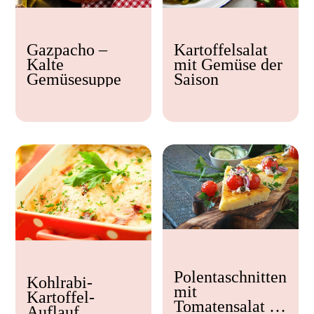
Kochzeit
Gazpacho –
Kartoffelsalat
< 15 min
Kalte
mit Gemüse der
15 - 30 min
Gemüsesuppe
Saison
30 - 60 min
Polentaschnitten
Kohlrabi-
mit
Kartoffel-
Tomatensalat &
Auflauf