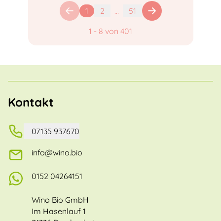
1
2
...
51
1
-
8
von
401
Kontakt
07135 937670
info@wino.bio
0152 04264151
Wino Bio GmbH
Im Hasenlauf 1