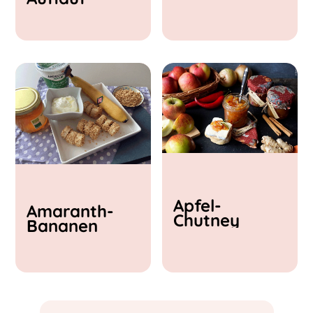
& Feta
Apfel-
Amaranth-
Chutney
Bananen