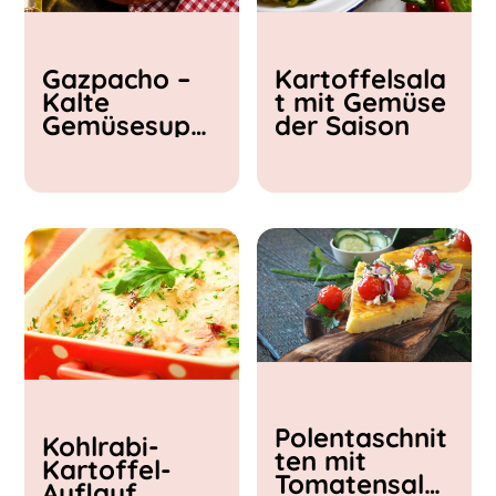
Kochzeit
Gazpacho –
Kartoffelsala
< 15 min
Kalte
t mit Gemüse
15 - 30 min
Gemüsesupp
der Saison
30 - 60 min
e
Polentaschnit
Kohlrabi-
ten mit
Kartoffel-
Tomatensalat
Auflauf