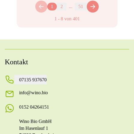
1
2
...
51
1
-
8
von
401
Kontakt
07135 937670
info@wino.bio
0152 04264151
Wino Bio GmbH
Im Hasenlauf 1