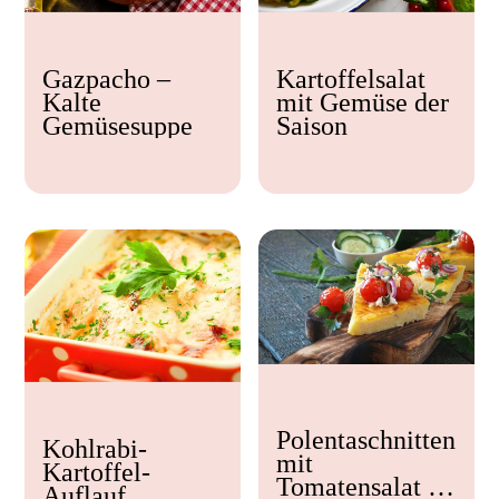
Kochzeit
Gazpacho –
Kartoffelsalat
< 15 min
Kalte
mit Gemüse der
15 - 30 min
Gemüsesuppe
Saison
30 - 60 min
Polentaschnitten
Kohlrabi-
mit
Kartoffel-
Tomatensalat &
Auflauf