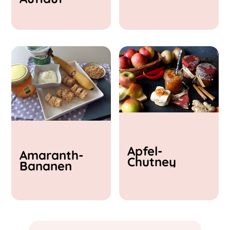
& Feta
Apfel-
Amaranth-
Chutney
Bananen