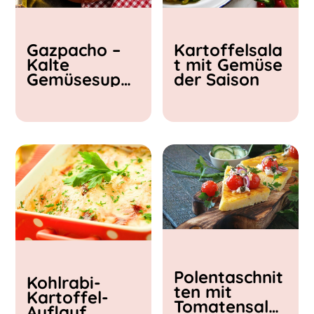
Kochzeit
Gazpacho –
Kartoffelsala
< 15 min
Kalte
t mit Gemüse
15 - 30 min
Gemüsesupp
der Saison
30 - 60 min
e
Polentaschnit
Kohlrabi-
ten mit
Kartoffel-
Tomatensalat
Auflauf