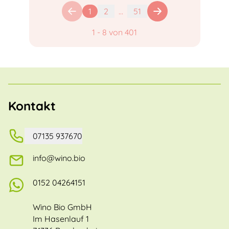
1
2
...
51
1
-
8
von
401
Kontakt
07135 937670
info@wino.bio
0152 04264151
Wino Bio GmbH
Im Hasenlauf 1