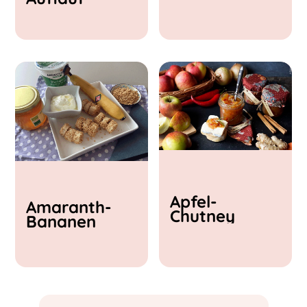
& Feta
Apfel-
Amaranth-
Chutney
Bananen