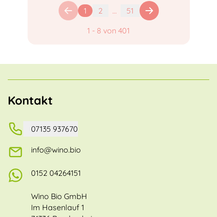
1
2
...
51
1
-
8
von
401
Kontakt
07135 937670
info@wino.bio
0152 04264151
Wino Bio GmbH
Im Hasenlauf 1