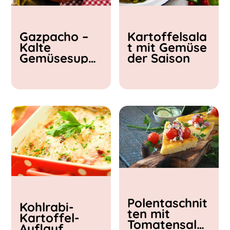
Kochzeit
Gazpacho –
Kartoffelsala
< 15 min
Kalte
t mit Gemüse
15 - 30 min
Gemüsesupp
der Saison
30 - 60 min
e
Polentaschnit
Kohlrabi-
ten mit
Kartoffel-
Tomatensalat
Auflauf