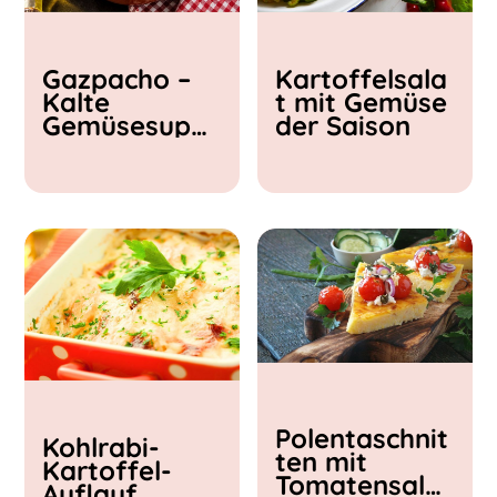
Kochzeit
Gazpacho –
Kartoffelsala
< 15 min
Kalte
t mit Gemüse
15 - 30 min
Gemüsesupp
der Saison
30 - 60 min
e
Polentaschnit
Kohlrabi-
ten mit
Kartoffel-
Tomatensalat
Auflauf