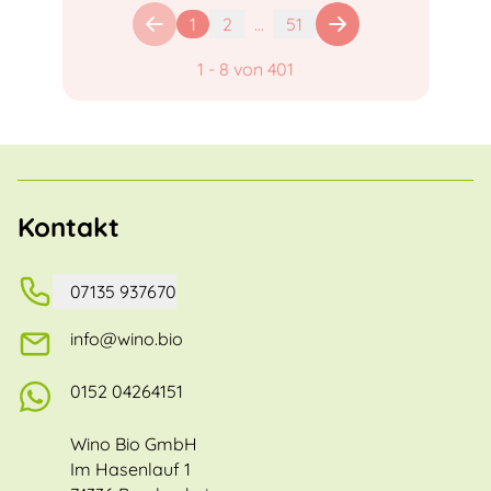
1
2
...
51
1
-
8
von
401
Kontakt
07135 937670
info@wino.bio
0152 04264151
Wino Bio GmbH
Im Hasenlauf 1