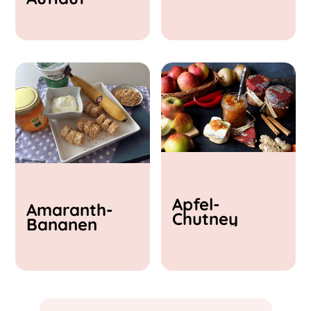
& Feta
Apfel-
Amaranth-
Chutney
Bananen