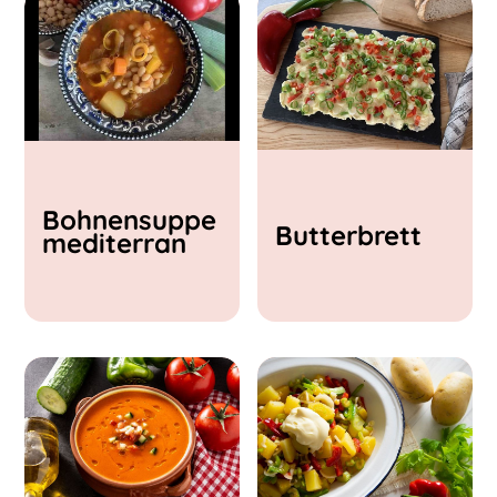
Vegane Rezepte
Vegetarische Rezepte
Hauptgerichte
Vorspeisen und Suppen
Salate
Beilagen
Kinder-Lieblings-Rezepte
Aufstriche, Dips & Soßen
Back-Rezepte
Bohnensuppe
Süßspeisen
Butterbrett
mediterran
Schwierigkeitsgrad
Einfach
Mittel
Schwer
Zubereitungszeit
< 15 min
15 - 30 min
30 - 60 min