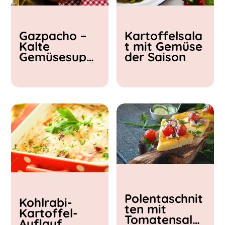
Kochzeit
Gazpacho –
Kartoffelsala
< 15 min
Kalte
t mit Gemüse
15 - 30 min
Gemüsesupp
der Saison
30 - 60 min
e
Polentaschnit
Kohlrabi-
ten mit
Kartoffel-
Tomatensalat
Auflauf