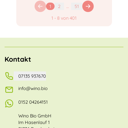
1
2
...
51
1
-
8
von
401
Kontakt
07135 937670
info@wino.bio
0152 04264151
Wino Bio GmbH
Im Hasenlauf 1