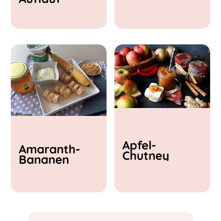
& Feta
Apfel-
Amaranth-
Chutney
Bananen