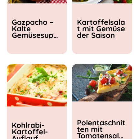
Kochzeit
Gazpacho –
Kartoffelsala
< 15 min
Kalte
t mit Gemüse
15 - 30 min
Gemüsesupp
der Saison
30 - 60 min
e
Polentaschnit
Kohlrabi-
ten mit
Kartoffel-
Tomatensalat
Auflauf