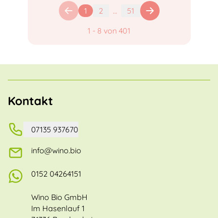
1
2
...
51
1
-
8
von
401
Kontakt
07135 937670
info@wino.bio
0152 04264151
Wino Bio GmbH
Im Hasenlauf 1