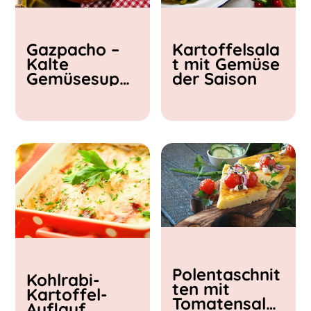
Kochzeit
Gazpacho –
Kartoffelsala
< 15 min
Kalte
t mit Gemüse
15 - 30 min
Gemüsesupp
der Saison
30 - 60 min
e
Polentaschnit
Kohlrabi-
ten mit
Kartoffel-
Tomatensalat
Auflauf