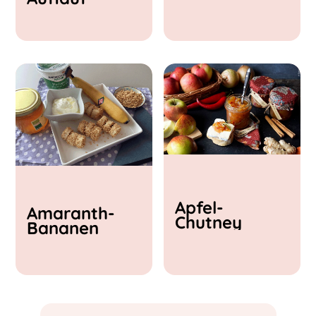
& Feta
Apfel-
Amaranth-
Chutney
Bananen