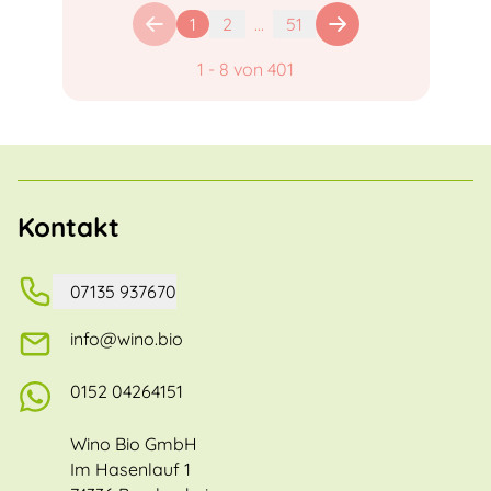
1
2
...
51
1
-
8
von
401
Kontakt
07135 937670
info@wino.bio
0152 04264151
Wino Bio GmbH
Im Hasenlauf 1