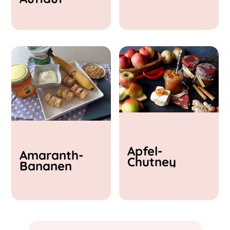
& Feta
Apfel-
Amaranth-
Chutney
Bananen