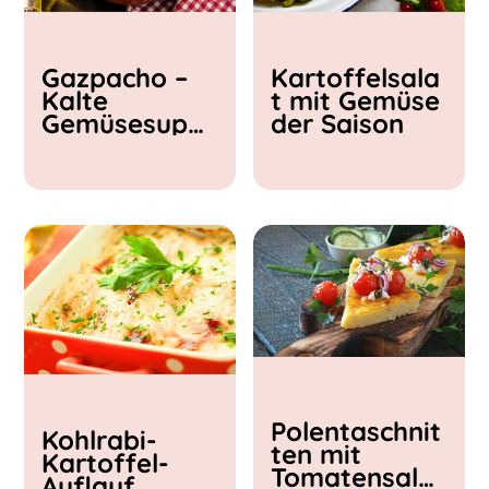
Kochzeit
Gazpacho –
Kartoffelsala
< 15 min
Kalte
t mit Gemüse
15 - 30 min
Gemüsesupp
der Saison
30 - 60 min
e
Polentaschnit
Kohlrabi-
ten mit
Kartoffel-
Tomatensalat
Auflauf