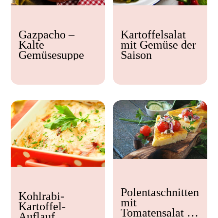
Kochzeit
Gazpacho –
Kartoffelsalat
< 15 min
Kalte
mit Gemüse der
15 - 30 min
Gemüsesuppe
Saison
30 - 60 min
Polentaschnitten
Kohlrabi-
mit
Kartoffel-
Tomatensalat &
Auflauf