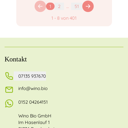
1
2
...
51
1
-
8
von
401
Kontakt
07135 937670
info@wino.bio
0152 04264151
Wino Bio GmbH
Im Hasenlauf 1