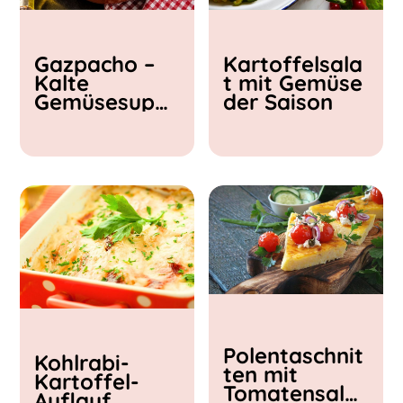
Kochzeit
Gazpacho –
Kartoffelsala
< 15 min
Kalte
t mit Gemüse
15 - 30 min
Gemüsesupp
der Saison
30 - 60 min
e
Polentaschnit
Kohlrabi-
ten mit
Kartoffel-
Tomatensalat
Auflauf