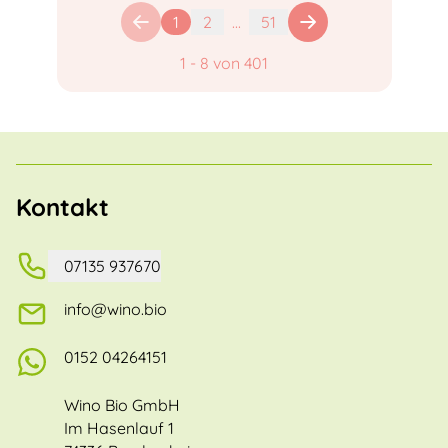
1
2
...
51
1
-
8
von
401
Kontakt
07135 937670
info@wino.bio
0152 04264151
Wino Bio GmbH
Im Hasenlauf 1