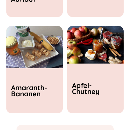
& Feta
Apfel-
Amaranth-
Chutney
Bananen