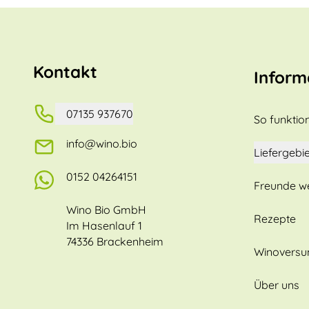
Kontakt
Inform
07135 937670
So funktion
info@wino.bio
Liefergebie
0152 04264151
Freunde w
Wino Bio GmbH
Rezepte
Im Hasenlauf 1
74336 Brackenheim
Winovers
Über uns