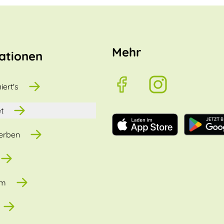
Mehr
ationen
iert's
t
erben
um