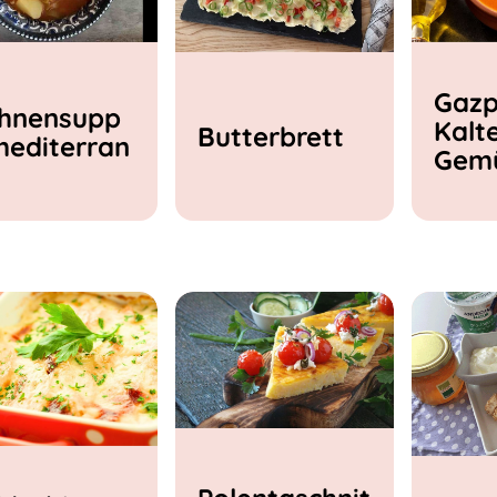
Gazp
hnensupp
Kalt
Butterbrett
mediterran
Gem
e