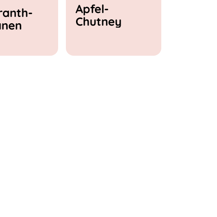
Apfel-
anth-
Chutney
anen