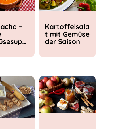
acho –
Kartoffelsala
e
t mit Gemüse
üsesupp
der Saison