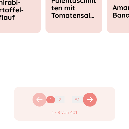
Polentaschnit
hlrabi-
Amar
ten mit
rtoffel-
Ban
Tomatensala
flauf
t & Feta
1
2
...
51
1
-
8
von
401