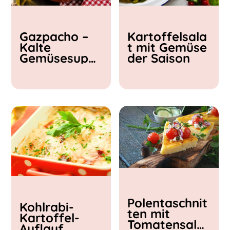
Kochzeit
Gazpacho –
Kartoffelsala
< 15 min
Kalte
t mit Gemüse
15 - 30 min
Gemüsesupp
der Saison
30 - 60 min
e
Polentaschnit
Kohlrabi-
ten mit
Kartoffel-
Tomatensalat
Auflauf