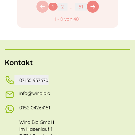
1
2
...
51
1
-
8
von
401
Kontakt
07135 937670
info@wino.bio
0152 04264151
Wino Bio GmbH
Im Hasenlauf 1