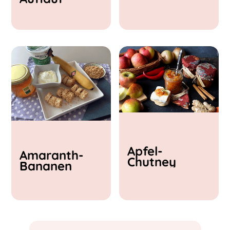
& Feta
Apfel-
Amaranth-
Chutney
Bananen