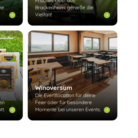
Frisches Obst aus
ne
Brackenheim: genieße die
Vielfalt!
Winoversum
Die Eventlocation für deine
len
Feier oder für besondere
tt.
Momente bei unseren Events.