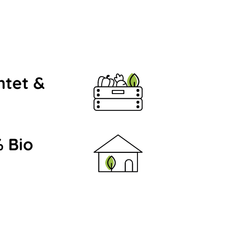
ntet &
 Bio