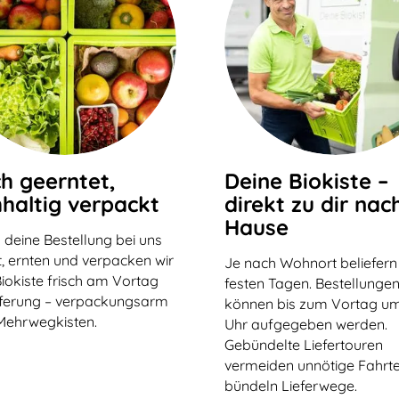
ch geerntet,
Deine Biokiste –
haltig verpackt
direkt zu dir nac
Hause
 deine Bestellung bei uns
, ernten und verpacken wir
Je nach Wohnort beliefern
iokiste frisch am Vortag
festen Tagen. Bestellunge
eferung – verpackungsarm
können bis zum Vortag um
Mehrwegkisten.
Uhr aufgegeben werden.
Gebündelte Liefertouren
vermeiden unnötige Fahrt
bündeln Lieferwege.