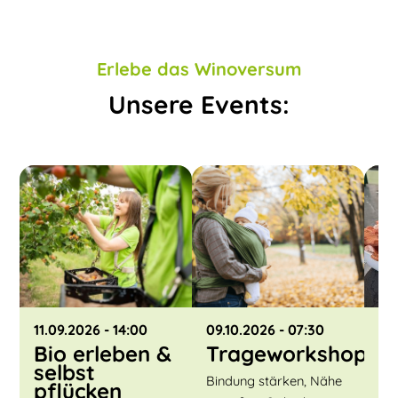
Erlebe das Winoversum
Unsere Events:
11.09.2026
- 14:00
09.10.2026
- 07:30
30
Bio erleben &
Trageworkshop
K
selbst
P
Bindung stärken, Nähe
pflücken