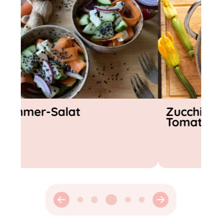
Zucchini-Frittata mit
Gazpach
Tomaten-Topping
Gemüse