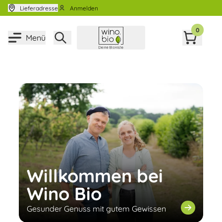
Zum Inhalt springen
Lieferadresse
Anmelden
0
Menü
Willkommen bei
Wino Bio
Gesunder Genuss mit gutem Gewissen