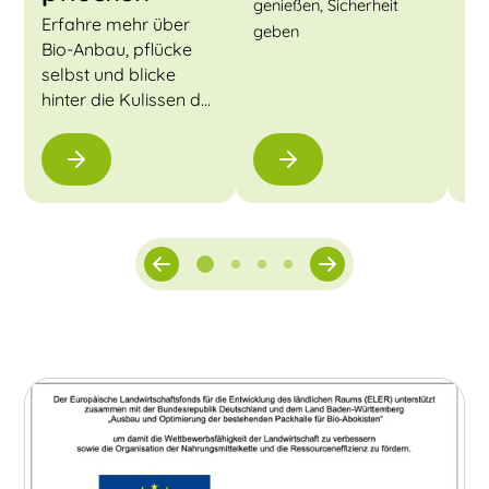
Her
genießen, Sicherheit
Erfahre mehr über
geben
Bio-Anbau, pflücke
selbst und blicke
hinter die Kulissen der
Biokiste.