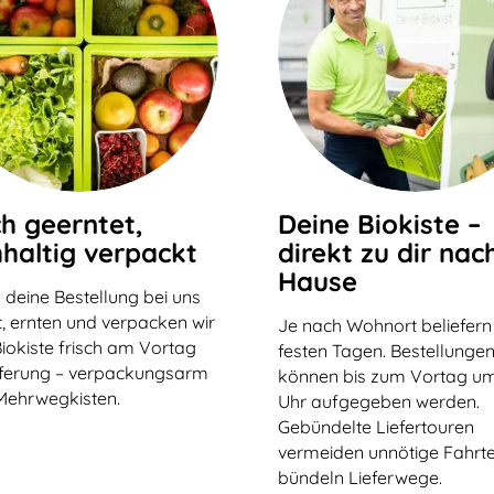
ch geerntet,
Deine Biokiste –
haltig verpackt
direkt zu dir nac
Hause
 deine Bestellung bei uns
, ernten und verpacken wir
Je nach Wohnort beliefern
iokiste frisch am Vortag
festen Tagen. Bestellunge
eferung – verpackungsarm
können bis zum Vortag um
Mehrwegkisten.
Uhr aufgegeben werden.
Gebündelte Liefertouren
vermeiden unnötige Fahrt
bündeln Lieferwege.