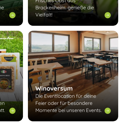
Frisches Obst aus
ne
Brackenheim: genieße die
Vielfalt!
Winoversum
Die Eventlocation für deine
len
Feier oder für besondere
tt.
Momente bei unseren Events.