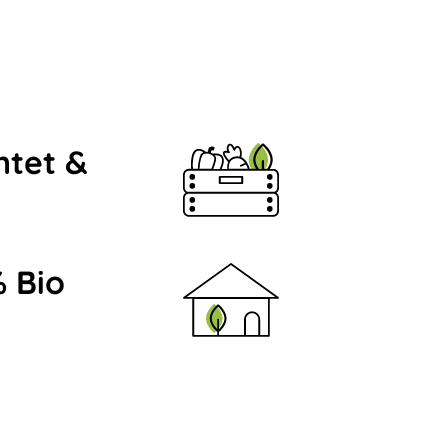
ntet &
 Bio