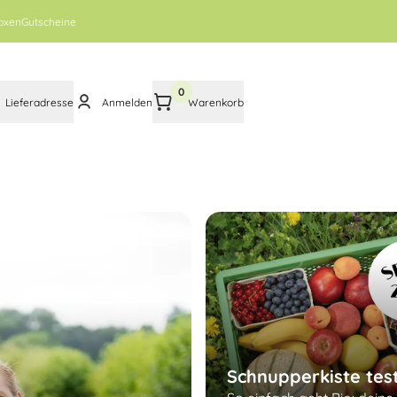
oxen
Gutscheine
0
Lieferadresse
Anmelden
Warenkorb
Schnupperkiste tes