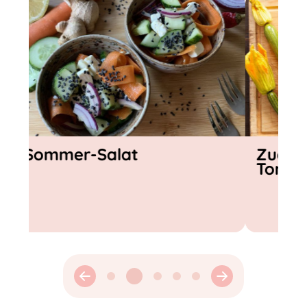
Zucchini-Frittata mit
Gazpach
Tomaten-Topping
Gemüse