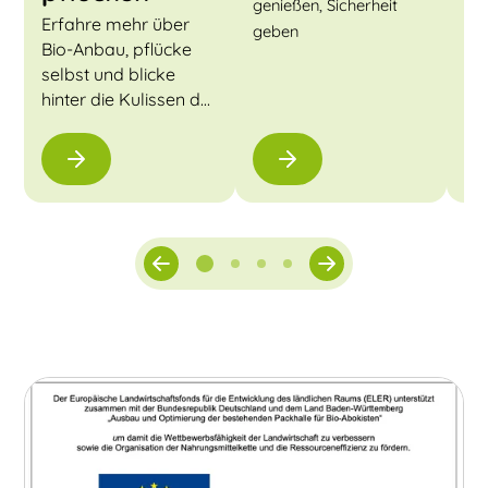
Her
genießen, Sicherheit
Erfahre mehr über
geben
Bio-Anbau, pflücke
selbst und blicke
hinter die Kulissen der
Biokiste.