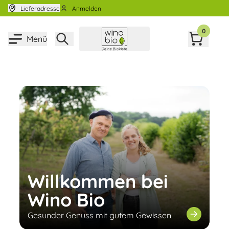
Zum Inhalt springen
Lieferadresse
Anmelden
0
Menü
Willkommen bei
Wino Bio
Gesunder Genuss mit gutem Gewissen