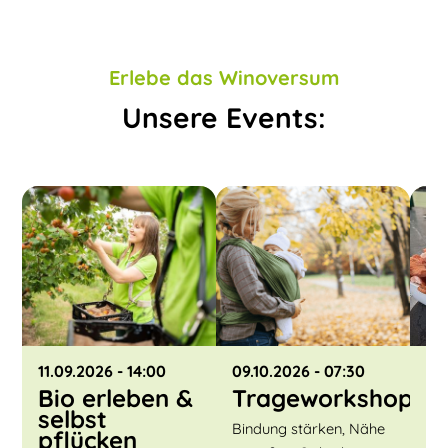
Erlebe das Winoversum
Unsere Events:
11.09.2026
- 14:00
09.10.2026
- 07:30
30
Bio erleben &
Trageworkshop
K
selbst
P
Bindung stärken, Nähe
pflücken