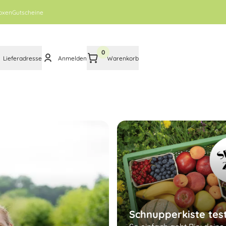
oxen
Gutscheine
0
Lieferadresse
Anmelden
Warenkorb
Schnupperkiste tes