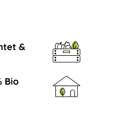
ntet &
 Bio