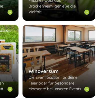
Frisches Obst aus
ne
Brackenheim: genieße die
Vielfalt!
Winoversum
Die Eventlocation für deine
len
Feier oder für besondere
tt.
Momente bei unseren Events.