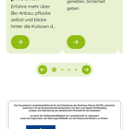
Her
genießen, Sicherheit
Erfahre mehr über
geben
Bio-Anbau, pflücke
selbst und blicke
hinter die Kulissen der
Biokiste.