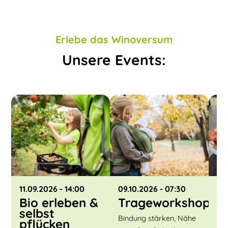
Erlebe das Winoversum
Unsere Events:
11.09.2026
- 14:00
09.10.2026
- 07:30
30
Bio erleben &
Trageworkshop
K
selbst
P
Bindung stärken, Nähe
pflücken