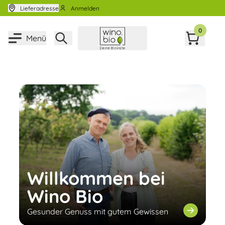
Zum Inhalt springen
Lieferadresse
Anmelden
0
Menü
Willkommen bei
Wino Bio
Gesunder Genuss mit gutem Gewissen