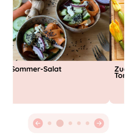
Zucchini-Frittata mit
Gazpach
Tomaten-Topping
Gemüse