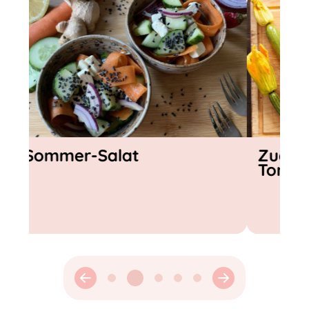
Zucchini-Frittata mit
Gazpach
Tomaten-Topping
Gemüse