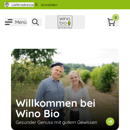
Zum Inhalt springen
Lieferadresse
Anmelden
0
Menü
Willkommen bei
Wino Bio
Gesunder Genuss mit gutem Gewissen