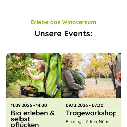
Erlebe das Winoversum
Unsere Events:
11.09.2026
- 14:00
09.10.2026
- 07:30
30
Bio erleben &
Trageworkshop
K
selbst
P
Bindung stärken, Nähe
pflücken