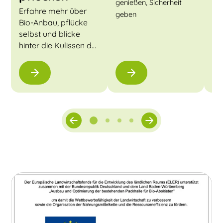
Her
genießen, Sicherheit
Erfahre mehr über
geben
Bio-Anbau, pflücke
selbst und blicke
hinter die Kulissen der
Biokiste.