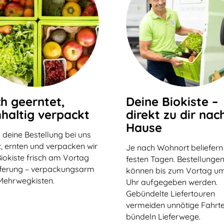
ch geerntet,
Deine Biokiste –
haltig verpackt
direkt zu dir nac
Hause
 deine Bestellung bei uns
, ernten und verpacken wir
Je nach Wohnort beliefern
iokiste frisch am Vortag
festen Tagen. Bestellunge
eferung – verpackungsarm
können bis zum Vortag um
Mehrwegkisten.
Uhr aufgegeben werden.
Gebündelte Liefertouren
vermeiden unnötige Fahrt
bündeln Lieferwege.