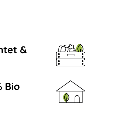
ntet &
 Bio