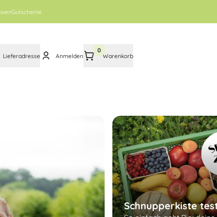
oxen
Gutscheine
0
Lieferadresse
Anmelden
Warenkorb
Schnupperkiste tes