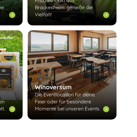
Frisches Obst aus
ne
Brackenheim: genieße die
Vielfalt!
Winoversum
Die Eventlocation für deine
len
Feier oder für besondere
tt.
Momente bei unseren Events.