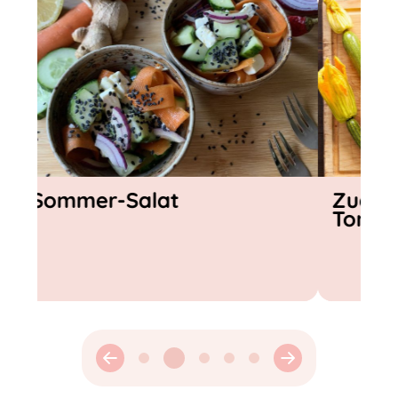
Zucchini-Frittata mit
Gazpach
Tomaten-Topping
Gemüse