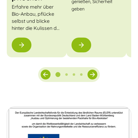
Her
genießen, Sicherheit
Erfahre mehr über
geben
Bio-Anbau, pflücke
selbst und blicke
hinter die Kulissen der
Biokiste.