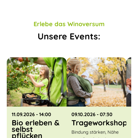
Erlebe das Winoversum
Unsere Events:
11.09.2026
- 14:00
09.10.2026
- 07:30
30
Bio erleben &
Trageworkshop
K
selbst
P
Bindung stärken, Nähe
pflücken