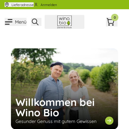
Zum Inhalt springen
Lieferadresse
Anmelden
0
Menü
Willkommen bei
Wino Bio
Gesunder Genuss mit gutem Gewissen