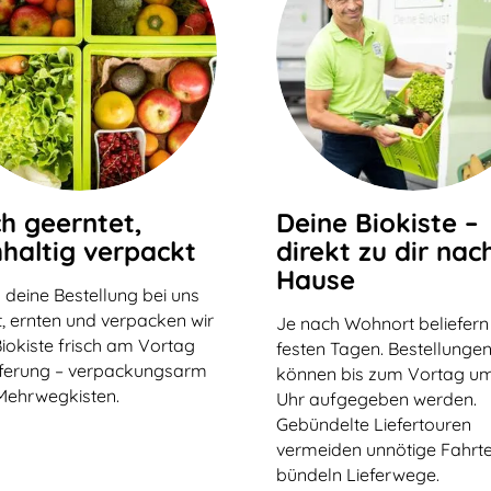
ch geerntet,
Deine Biokiste –
haltig verpackt
direkt zu dir nac
Hause
 deine Bestellung bei uns
, ernten und verpacken wir
Je nach Wohnort beliefern
iokiste frisch am Vortag
festen Tagen. Bestellunge
eferung – verpackungsarm
können bis zum Vortag um
Mehrwegkisten.
Uhr aufgegeben werden.
Gebündelte Liefertouren
vermeiden unnötige Fahrt
bündeln Lieferwege.