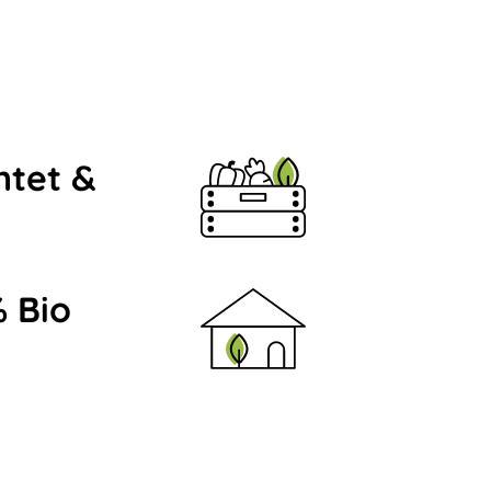
ntet &
 Bio