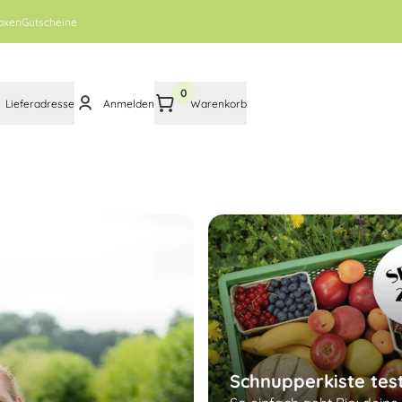
oxen
Gutscheine
0
Lieferadresse
Anmelden
Warenkorb
Schnupperkiste tes