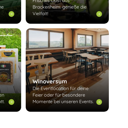
Frisches Obst aus
ne
Brackenheim: genieße die
Vielfalt!
Winoversum
Die Eventlocation für deine
len
Feier oder für besondere
tt.
Momente bei unseren Events.