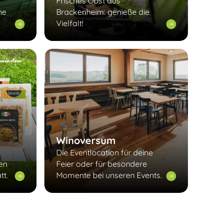
Frisches Obst aus
ne
Brackenheim: genieße die
Vielfalt!
Winoversum
Die Eventlocation für deine
len
Feier oder für besondere
tt.
Momente bei unseren Events.