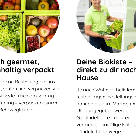
ch geerntet,
Deine Biokiste –
haltig verpackt
direkt zu dir nac
Hause
 deine Bestellung bei uns
, ernten und verpacken wir
Je nach Wohnort beliefern
iokiste frisch am Vortag
festen Tagen. Bestellunge
eferung – verpackungsarm
können bis zum Vortag um
Mehrwegkisten.
Uhr aufgegeben werden.
Gebündelte Liefertouren
vermeiden unnötige Fahrt
bündeln Lieferwege.