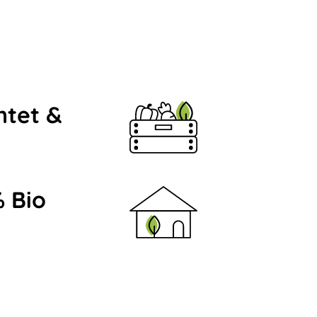
ntet &
 Bio