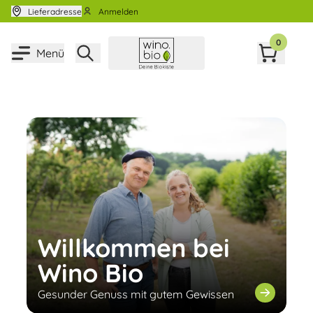
Zum Inhalt springen
Lieferadresse
Anmelden
0
Menü
Willkommen bei
Wino Bio
Gesunder Genuss mit gutem Gewissen