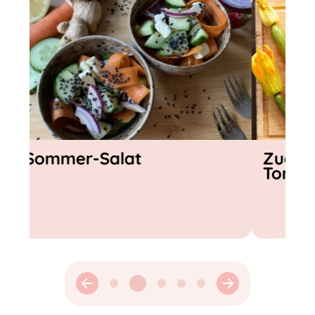
Zucchini-Frittata mit
Gazpach
Tomaten-Topping
Gemüse