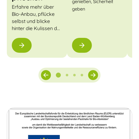
Her
genießen, Sicherheit
Erfahre mehr über
geben
Bio-Anbau, pflücke
selbst und blicke
hinter die Kulissen der
Biokiste.