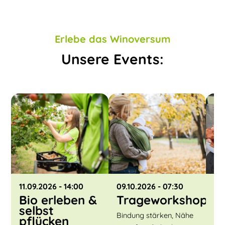
Erlebe das Winoversum
Unsere Events:
11.09.2026
- 14:00
09.10.2026
- 07:30
30
Bio erleben &
Trageworkshop
K
selbst
P
Bindung stärken, Nähe
pflücken